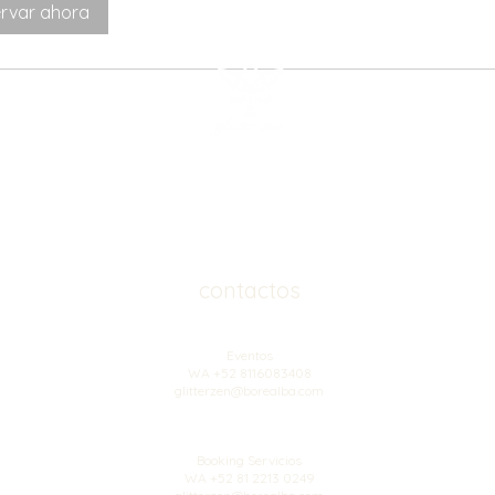
rvar ahora
contactos
Eventos
WA +52 8116083408
glitterzen@borealba.com
Booking Servicios
WA +52 81 2213 0249