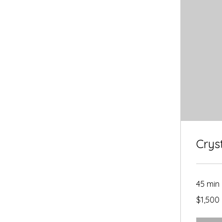
Cryst
45 min
1,500
$1,500
pesos
mexicanos