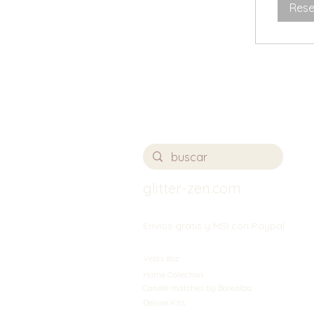
Rese
glitter-zen.com
Envíos gratis y MSI con Paypal
Velas 8oz
Home Collection
Candle matches by Borealba
Deluxe Kits