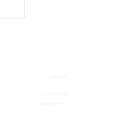
social
IG glitterzenreiki
IG borealba_artisan