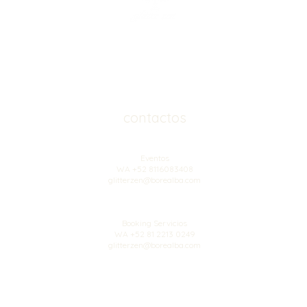
contactos
Eventos
WA +52 8116083408
glitterzen@borealba.com
Booking Servicios
WA +52 81 2213 0249
glitterzen@borealba.com