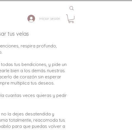
Iniciar sesión
ar tus velas
ntenciones, respira profundo,
o.
 todas tus bendiciones, y pide un
earle bien a los demás nuestras
hacerlo de corazón sin esperar
mpre multiplica tus deseos.
la cuantas veces quieras y pedir
, no la dejes desatendida y
uma totalmente, reacomoda tus
pabilo para que puedas volver a