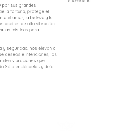
encenderla.
 por sus grandes
e la fortuna, protege el
a el amor, la belleza y la
ros aceites de alta vibración
mulas místicas para
za y seguridad, nos elevan a
de deseos e intenciones, los
emiten vibraciones que
da Sólo enciéndelas y deja