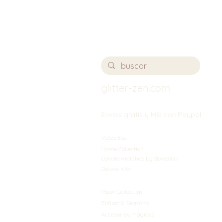
glitter-zen.com
Envíos gratis y MSI con Paypal
Velas 8oz
Home Collection
Candle matches by Borealba
Deluxe Kits
Moon Collection
Zodiac & Seasons
Accesorios mágicos