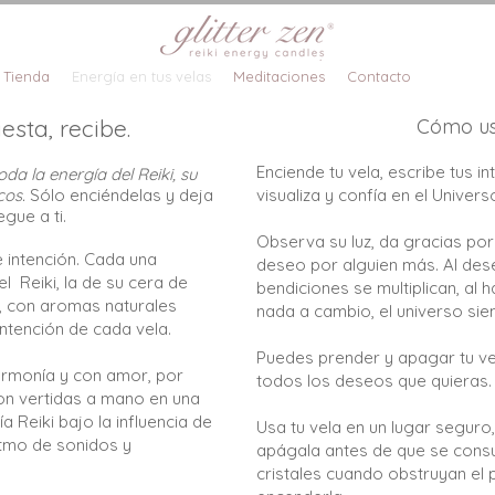
Tienda
Energía en tus velas
Meditaciones
Contacto
esta, recibe.
Cómo us
Enciende tu vela, escribe tus i
oda la energía
del Reiki,
su
cos.
Sólo enciéndelas y deja
visualiza y confía en el Univers
egue a ti.
Observa su luz, da gracias por
 intención. Cada una
deseo por alguien más. Al des
 Reiki, la de su cera de
bendiciones se multiplican, al 
s, con aromas naturales
nada a cambio, el universo sie
ntención de cada vela.
Puedes prender y apagar tu ve
armonía y con amor, por
todos los deseos que quieras.
on vertidas a mano en una
a Reiki bajo la influencia de
Usa tu vela en un lugar seguro
itmo de sonidos y
apágala antes de que se cons
cristales cuando obstruyan el 