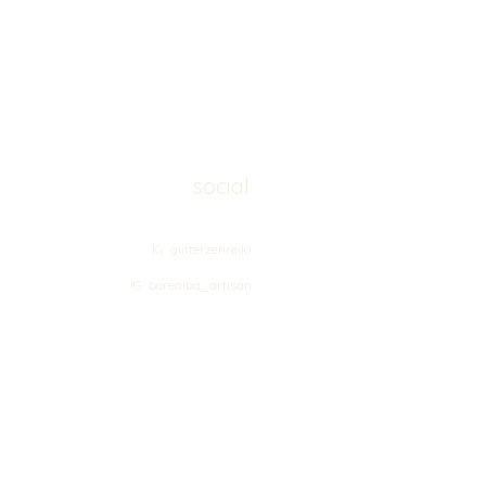
social
IG glitterzenreiki
IG borealba_artisan