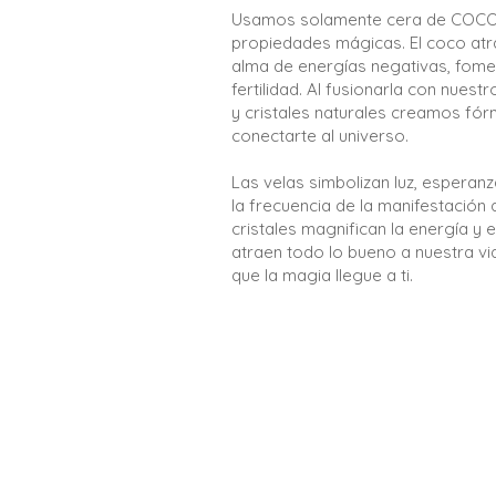
Usamos solamente cera de COCO
propiedades mágicas. El coco atra
alma de energías negativas, foment
fertilidad. Al fusionarla con nuest
y cristales naturales creamos fór
conectarte al universo.
Las velas simbolizan luz, esperan
la frecuencia de la manifestación 
cristales magnifican la energía y 
atraen todo lo bueno a nuestra vi
que la magia llegue a ti.