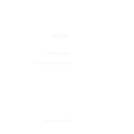
social
IG glitterzenreiki
IG borealba_artisan
Glitter Zen © 2025