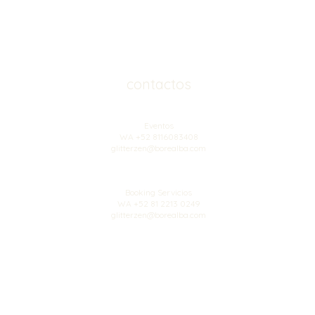
contactos
Eventos
WA +52 8116083408
glitterzen@borealba.com
Booking Servicios
WA +52 81 2213 0249
glitterzen@borealba.com