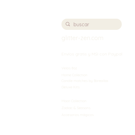
glitter-zen.com
Envíos gratis y MSI con Paypal
Velas 8oz
Home Collection
Candle matches by Borealba
Deluxe Kits
Moon Collection
Zodiac & Seasons
Accesorios mágicos