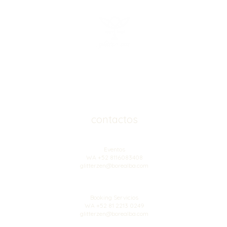
contactos
Eventos
WA +52 8116083408
glitterzen@borealba.com
Booking Servicios
WA +52 81 2213 0249
glitterzen@borealba.com