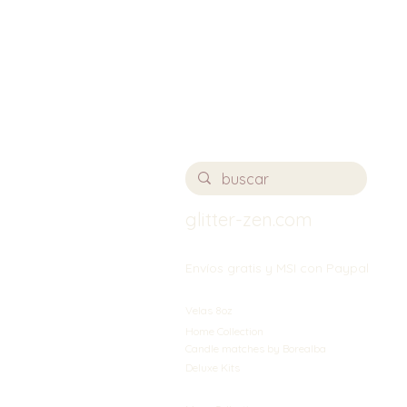
glitter-zen.com
Envíos gratis y MSI con Paypal
Velas 8oz
Home Collection
Candle matches by Borealba
Deluxe Kits