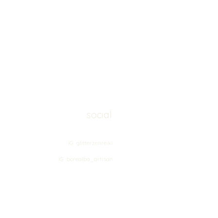
social
IG glitterzenreiki
IG borealba_artisan