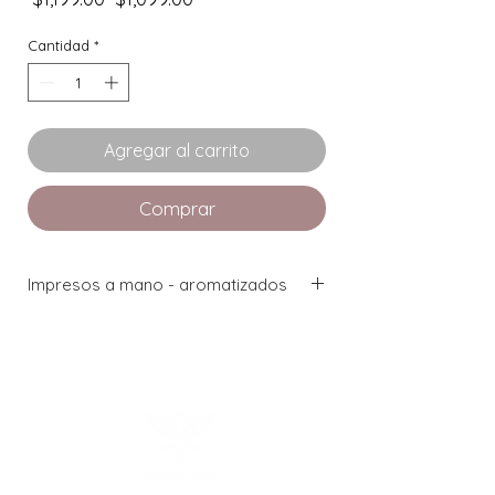
de
oferta
Cantidad
*
Agregar al carrito
Comprar
Impresos a mano - aromatizados
1 deseo en cada una de tus luces.
Pide
tu deseo al encender cada una
.
AROMA: ORIENTAL WOODS.
Fósforos para velas aromatizados con
perfumería fina, botella de lujo, tapa de
vidrio facetado de cierre hermético con
emblema de acero en bajo relieve,