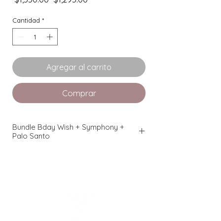
de
oferta
Cantidad
*
Agregar al carrito
Comprar
Bundle Bday Wish + Symphony +
Palo Santo
Bundle incluye:
1.
Vela Bday Wish
de Glitter Zen:
Intención: RECIBIR EN AGRADECIMIENTO
TU NUEVO CICLO. Incluye Ritual de
Cumpleaños. Con charm de lámpara
maravillosa, cuarzos energéticos sobre