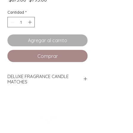
de
oferta
Cantidad
*
Agregar al carrito
Comprar
DELUXE FRAGRANCE CANDLE
MATCHES
AROMA -
Sycamore
Fósforos para velas aromatizados con
perfumería fina, botella de lujo, tapa de
vidrio facetado de cierre hermético con
emblema de acero en bajo relieve,
enormes, pesados, hermosos y en