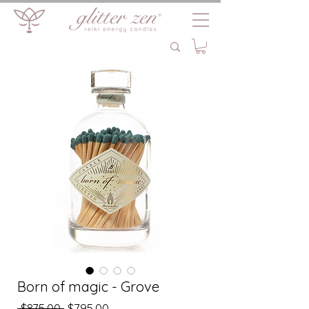
Born of magic - Grove
Precio
Precio
 $875.00 
$795.00