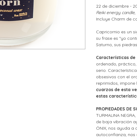
22 de diciembre - 2
Reiki energy candle,
Incluye Charm de c
Capricornio es un si
su frase es "yo cont
Saturno, sus piedras
Características de
ordenado, práctico, 
serio. Característic
obsesivos con el or
reprimidos, impone 
cuarzos de esta v
estas característic
PROPIEDADES DE S
TURMALINA NEGRA,
de baja vibración ay
ÓNIX, nos ayuda a 
autoconfianza, nos