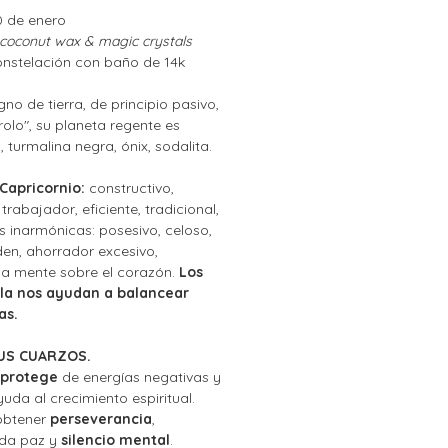
0 de enero
 coconut wax & magic crystals
onstelación con baño de 14k
gno de tierra, de principio pasivo,
rolo", su planeta regente es
, turmalina negra, ónix, sodalita.
 Capricornio:
constructivo,
trabajador, eficiente, tradicional,
as inarmónicas: posesivo, celoso,
den, ahorrador excesivo,
la mente sobre el corazón.
Los
ela nos ayudan a balancear
as.
US CUARZOS.
protege
de energías negativas y
uda al crecimiento espiritual.
obtener
perseverancia
,
 da paz y
silencio mental
.