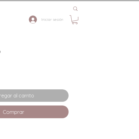
Iniciar sesión
Precio
0
de
oferta
egar al carrito
Comprar