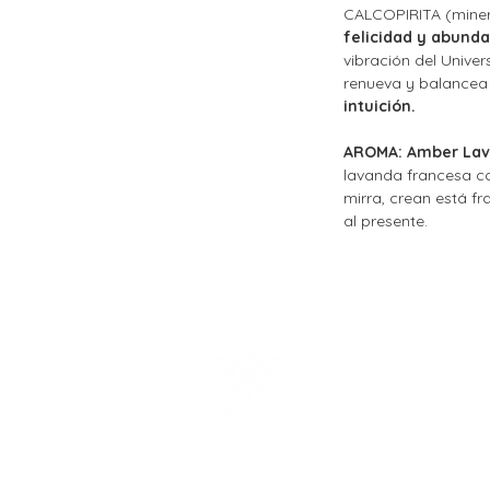
CALCOPIRITA (minera
felicidad y abund
vibración del Univers
renueva y balancea 
intuición.
AROMA: Amber Lav
lavanda francesa c
mirra, crean está f
al presente.