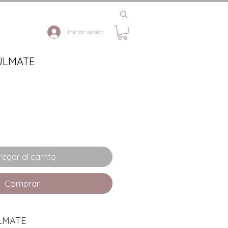
Iniciar sesión
OULMATE
Precio
de
oferta
egar al carrito
Comprar
ULMATE