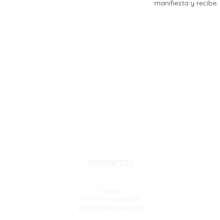
manifiesta y recibe.
contactos
Eventos
WA +52 8116083408
glitterzen@borealba.com