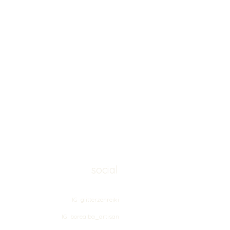
social
IG glitterzenreiki
IG borealba_artisan