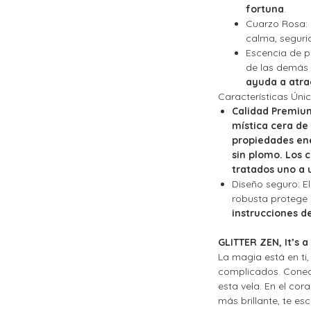
fortuna
.
Cuarzo Rosa
:
calma, seguri
Escencia de p
de las demás 
ayuda a atra
Características Únic
Calidad Premiu
mística cera de
propiedades ene
sin plomo. Los 
tratados uno a 
Diseño seguro:
El
robusta protege 
instrucciones d
GLITTER ZEN, It’s 
La magia está en ti
,
complicados. Conect
esta vela. En el cora
más brillante, te es