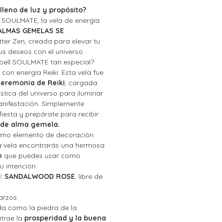
lleno de luz y propósito?
 SOULMATE, la vela de energía
ALMAS GEMELAS SE
tter Zen, creada para elevar tu
tus deseos con el universo
.
Spell SOULMATE
tan especial?
 con energía Reiki:
Esta vela fue
ceremonia de Reiki
, cargada
stica del universo para iluminar
manifestación. Simplemente
iesta y prepárate para recibir.
 de alma gemela.
mo elemento de decoración.
 vela encontrarás una hermosa
n
que puedes usar como
u intención.
:
SANDALWOOD ROSE
,
libre de
arzos:
a como la piedra de la
trae la
prosperidad y la buena