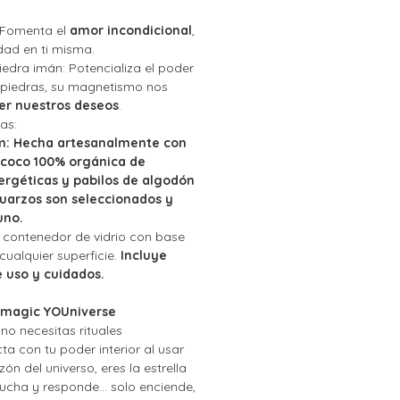
 F
omenta el
amor incondicional
,
dad en ti misma.
iedra imán:
Potencializa el poder
piedras, su magnetismo nos
er nuestros deseos
.
as:
m:
Hecha artesanalmente con
 coco 100% orgánica de
rgéticas y pabilos de algodón
cuarzos son seleccionados y
uno.
 contenedor de vidrio con base
cualquier superficie.
Incluye
e uso y cuidados.
a magic YOUniverse
 n
o necesitas rituales
a con tu poder interior al usar
zón del universo, eres la estrella
cucha y responde... solo enciende,