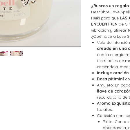
¿Buscas un regalo 
Descubre Love Spell
Reiki para que
LAS 
ENCUENTREN
de Gli
vibración y alinear 
¿Qué hace a
Love 
Vela de intención
creada en una 
con la energía mí
tus rituales de 
enciéndela, manif
Incluye oración
Rosa pitiminí
co
Amuleto:
En cada
llave de corazó
recordatorio de t
Aroma Exquisito
ftalatos.
Conexión con cu
Pirita:
Conocid
abundancia, a