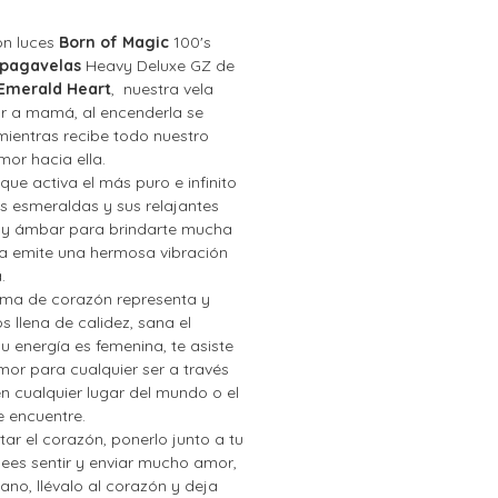
on luces
Born of Magic
100's
pagavelas
Heavy Deluxe GZ de
Emerald Heart
, nuestra vela
ar a mamá, al encenderla se
ientras recibe todo nuestro
or hacia ella.
que activa el más puro e infinito
s esmeraldas y sus relajantes
 y ámbar para brindarte mucha
sa emite una hermosa vibración
.
rma de corazón representa y
 llena de calidez, sana el
u energía es femenina, te asiste
amor para cualquier ser a través
en cualquier lugar del mundo o el
e encuentre.
r el corazón, ponerlo junto a tu
ees sentir y enviar mucho amor,
ano, llévalo al corazón y deja