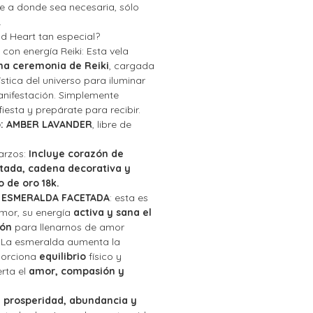
ue a donde sea necesaria, sólo
.
d Heart tan especial?
 con energía Reiki: Esta vela
na ceremonia de Reiki
, cargada
stica del universo para iluminar
manifestación. Simplemente
iesta y prepárate para recibir.
o: AMBER LAVANDER
, libre de
arzos:
Incluye corazón de
tada, cadena decorativa y
 de oro 18k.
 ESMERALDA FACETADA
: esta es
mor, su energía
activa y sana el
zón
para llenarnos de amor
. La esmeralda aumenta la
oporciona
equilibrio
físico y
erta el
amor, compasión y
a
prosperidad, abundancia y