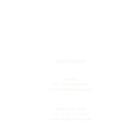
contactos
Eventos
WA +52 8116083408
glitterzen@borealba.com
Booking Servicios
WA +52 81 2213 0249
glitterzen@borealba.com