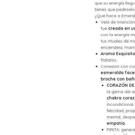
que su energía lleg
tienes que pedírselo
¿Qué hace a Emeral
Vela de intención
fue
creada en u
con la energía mí
tus rituales de 
enciéndela, manif
Aroma Exquisit
ftalatos.
Conexión con cu
esmeralda face
broche con baño
CORAZÓN DE
la gema del a
chakra cora
incondicional
felicidad, pr
mental, despi
empatía.
PIRITA: gener