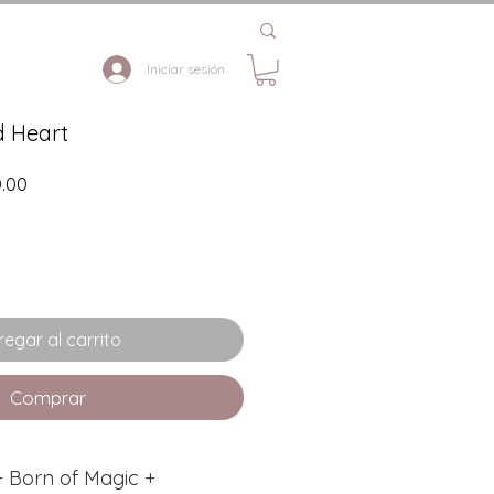
Iniciar sesión
d Heart
Precio
0.00
de
oferta
egar al carrito
Comprar
 Born of Magic +