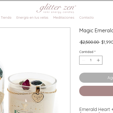
Tienda
Energía en tus velas
Meditaciones
Contacto
Magic Emeral
Precio
 $2,500.00 
$1,99
Cantidad
*
Agr
Emerald Heart +