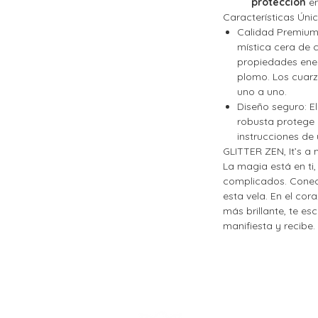
protección
en
Características Únic
Calidad Premium
mística cera de
propiedades ener
plomo. Los cuarz
uno a uno.
Diseño seguro:
El
robusta protege c
instrucciones de
GLITTER ZEN, It’s a
La magia está en ti
,
complicados. Conect
esta vela. En el cora
más brillante, te es
manifiesta y recibe.