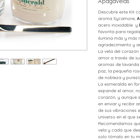
Apagavelas
Descubre este Kit c
aroma Sycamore,
A
acero inoxidable y
favorita para regal
ilumina más y más m
agradecimiento y am
La vela del corazón 
amor a través de su
aromas de lavanda
paz, la pequeña ro
de nobleza y pureza
La esmeralda en fo
expande el amor, nos
corazón, y aunque s
en enviar y recibir 
de sus vibraciones 
universo en el que s
Recomendamos quita
vela y cada que des
solo tómalo en tu m