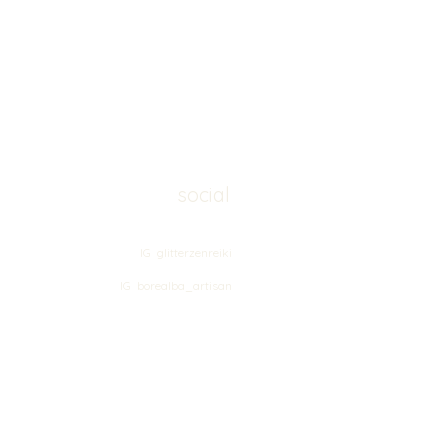
social
IG glitterzenreiki
IG borealba_artisan