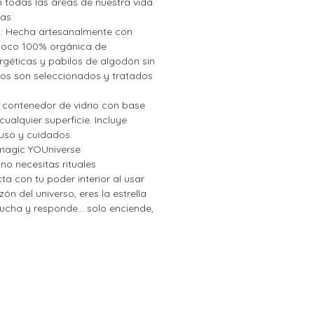
 todas las áreas de nuestra vida.
as:
:
Hecha artesanalmente con
 coco 100% orgánica de
géticas y pabilos de algodón sin
os son seleccionados y tratados
 contenedor de vidrio con base
ualquier superficie. Incluye
 uso y cuidados.
 magic YOUniverse
 n
o necesitas rituales
a con tu poder interior al usar
zón del universo, eres la estrella
cucha y responde... solo enciende,