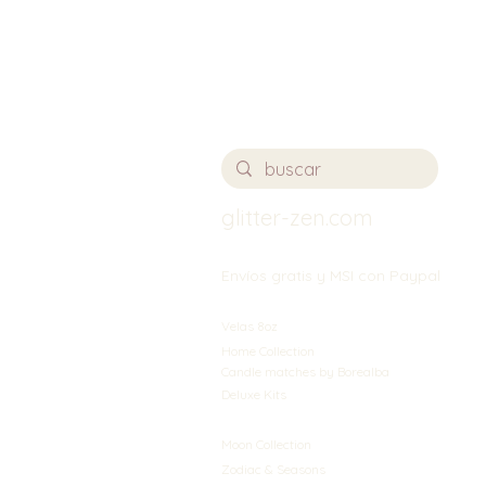
glitter-zen.com
Envíos gratis y MSI con Paypal
Velas 8oz
Home Collection
Candle matches by Borealba
Deluxe Kits
Moon Collection
Zodiac & Seasons