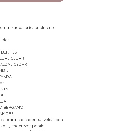
romatizadas artesanalmente
color
 BERRIES
ALDAL CEDAR
SALDAL CEDAR
MISU
AVANDA
AS
ENTA
ORE
LBA
LO BERGAMOT
CAMORE
es para encender tus velas, con
nzar y enderezar pabilos