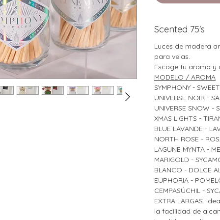
Scented 75's
Luces de madera a
para velas.
Escoge tu aroma y 
MODELO / AROMA
SYMPHONY - SWEET
UNIVERSE NOIR - S
UNIVERSE SNOW - 
XMAS LIGHTS - TIRA
BLUE LAVANDE - L
NORTH ROSE - ROS
LAGUNE MYNTA - M
MARIGOLD - SYCAM
BLANCO - DOLCE A
EUPHORIA - POME
CEMPASÚCHIL - SY
EXTRA LARGAS. Ideal
la facilidad de alca