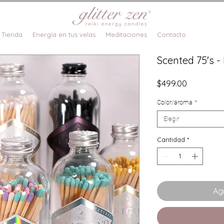
Tienda
Energía en tus velas
Meditaciones
Contacto
Scented 75's -
Precio
$499.00
Color/aroma
*
Elegir
Cantidad
*
Agr