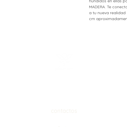
hundidos en ellas p
MADERA. Te conecta 
a tu nueva realidad
cm aproximadamen
contactos