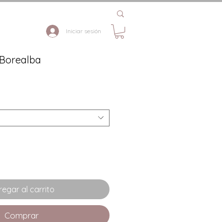
Iniciar sesión
 Borealba
egar al carrito
Comprar