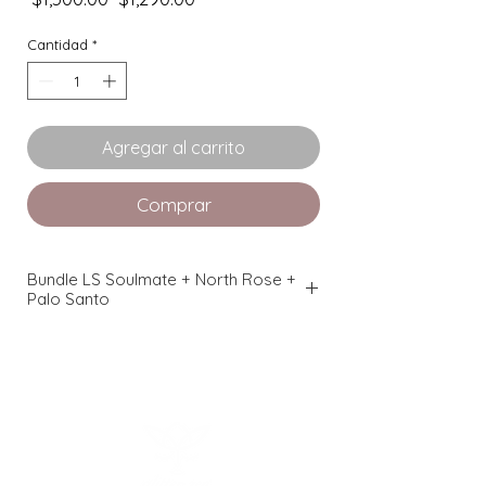
de
oferta
Cantidad
*
Agregar al carrito
Comprar
Bundle LS Soulmate + North Rose +
Palo Santo
Bundle incluye:
1. Vela
Love Spell SOULMATE
de Glitter
Zen: Intención: QUE LAS ALMAS GEMELAS
SE ENCUENTREN.
Incluye Oración
de
Alma Gemela. Con charm de llave de
corazón, cuarzos energéticos sobre